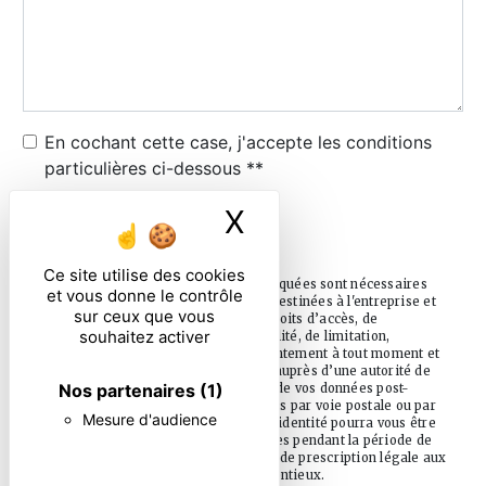
En cochant cette case, j'accepte les conditions
particulières ci-dessous **
X
Masquer le ban
ENVOYER
Ce site utilise des cookies
** Les données personnelles communiquées sont nécessaires
et vous donne le contrôle
aux fins de vous contacter. Elles sont destinées à l'entreprise et
sur ceux que vous
ses sous-traitants. Vous disposez de droits d’accès, de
souhaitez activer
rectification, d’effacement, de portabilité, de limitation,
d’opposition, de retrait de votre consentement à tout moment et
du droit d’introduire une réclamation auprès d’une autorité de
Nos partenaires
(1)
contrôle, ainsi que d’organiser le sort de vos données post-
mortem. Vous pouvez exercer ces droits par voie postale ou par
Mesure d'audience
courrier électronique. Un justificatif d'identité pourra vous être
demandé. Nous conservons vos données pendant la période de
prise de contact puis pendant la durée de prescription légale aux
fins probatoire et de gestion des contentieux.