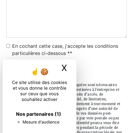
En cochant cette case, j'accepte les conditions
particulières ci-dessous **
X
Masquer le ban
ENVOYER
Ce site utilise des cookies
** Les données personnelles communiquées sont nécessaires
et vous donne le contrôle
aux fins de vous contacter. Elles sont destinées à l'entreprise et
sur ceux que vous
ses sous-traitants. Vous disposez de droits d’accès, de
souhaitez activer
rectification, d’effacement, de portabilité, de limitation,
d’opposition, de retrait de votre consentement à tout moment et
du droit d’introduire une réclamation auprès d’une autorité de
Nos partenaires
(1)
contrôle, ainsi que d’organiser le sort de vos données post-
mortem. Vous pouvez exercer ces droits par voie postale ou par
Mesure d'audience
courrier électronique. Un justificatif d'identité pourra vous être
demandé. Nous conservons vos données pendant la période de
prise de contact puis pendant la durée de prescription légale aux