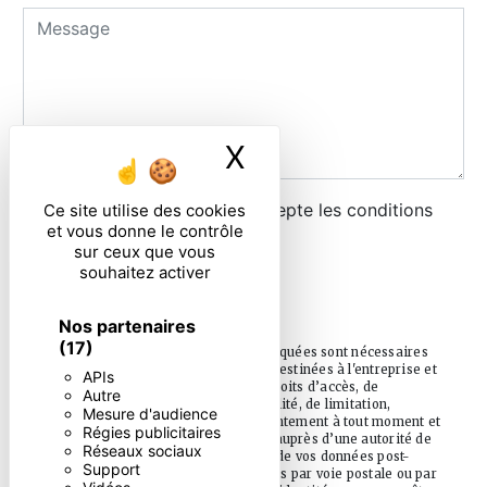
X
Masquer le ban
En cochant cette case, j'accepte les conditions
Ce site utilise des cookies
et vous donne le contrôle
particulières ci-dessous **
sur ceux que vous
souhaitez activer
ENVOYER
Nos partenaires
(17)
** Les données personnelles communiquées sont nécessaires
aux fins de vous contacter. Elles sont destinées à l'entreprise et
APIs
ses sous-traitants. Vous disposez de droits d’accès, de
Autre
rectification, d’effacement, de portabilité, de limitation,
Mesure d'audience
d’opposition, de retrait de votre consentement à tout moment et
Régies publicitaires
du droit d’introduire une réclamation auprès d’une autorité de
Réseaux sociaux
contrôle, ainsi que d’organiser le sort de vos données post-
Support
mortem. Vous pouvez exercer ces droits par voie postale ou par