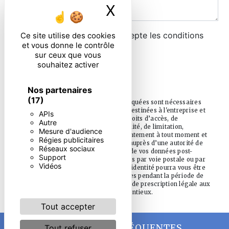
X
Masquer le ban
En cochant cette case, j'accepte les conditions
Ce site utilise des cookies
et vous donne le contrôle
particulières ci-dessous **
sur ceux que vous
souhaitez activer
ENVOYER
Nos partenaires
(17)
** Les données personnelles communiquées sont nécessaires
aux fins de vous contacter. Elles sont destinées à l'entreprise et
APIs
ses sous-traitants. Vous disposez de droits d’accès, de
Autre
rectification, d’effacement, de portabilité, de limitation,
Mesure d'audience
d’opposition, de retrait de votre consentement à tout moment et
Régies publicitaires
du droit d’introduire une réclamation auprès d’une autorité de
Réseaux sociaux
contrôle, ainsi que d’organiser le sort de vos données post-
Support
mortem. Vous pouvez exercer ces droits par voie postale ou par
Vidéos
courrier électronique. Un justificatif d'identité pourra vous être
demandé. Nous conservons vos données pendant la période de
prise de contact puis pendant la durée de prescription légale aux
fins probatoire et de gestion des contentieux.
Tout accepter
RECHERCHES FRÉQUENTES
Tout refuser